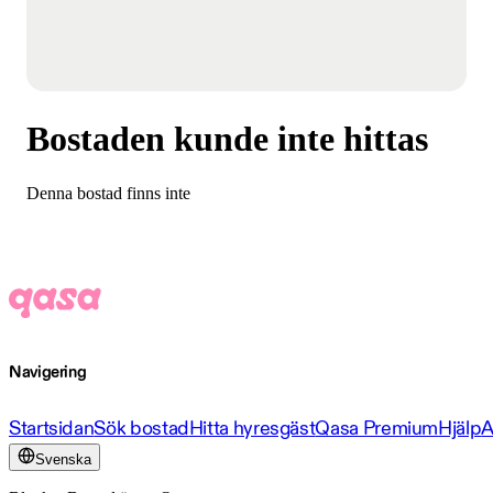
Bostaden kunde inte hittas
Denna bostad finns inte
Navigering
Startsidan
Sök bostad
Hitta hyresgäst
Qasa Premium
Hjälp
A
Svenska