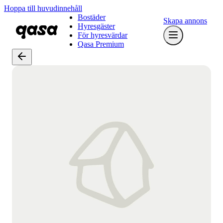
Hoppa till huvudinnehåll
Bostäder
Skapa annons
Hyresgäster
För hyresvärdar
Qasa Premium