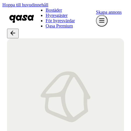
Hoppa till huvudinnehåll
Bostäder
Skapa annons
Hyresgäster
För hyresvärdar
Qasa Premium