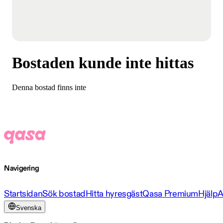
Bostaden kunde inte hittas
Denna bostad finns inte
Navigering
Startsidan
Sök bostad
Hitta hyresgäst
Qasa Premium
Hjälp
A
Svenska