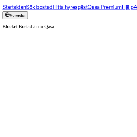
Startsidan
Sök bostad
Hitta hyresgäst
Qasa Premium
Hjälp
A
Svenska
Blocket Bostad är nu Qasa