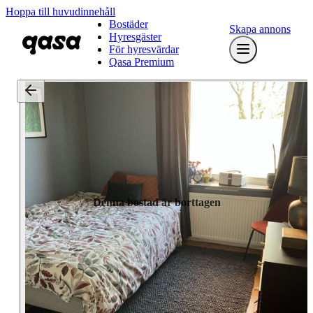
Hoppa till huvudinnehåll
Bostäder
Skapa annons
Hyresgäster
För hyresvärdar
Qasa Premium
Denna bostad är borttagen