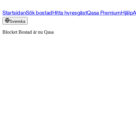
Startsidan
Sök bostad
Hitta hyresgäst
Qasa Premium
Hjälp
A
Svenska
Blocket Bostad är nu Qasa