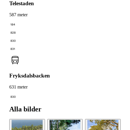
Telestaden
587 meter
184
828
830
831
Fryksdalsbacken
631 meter
830
Alla bilder