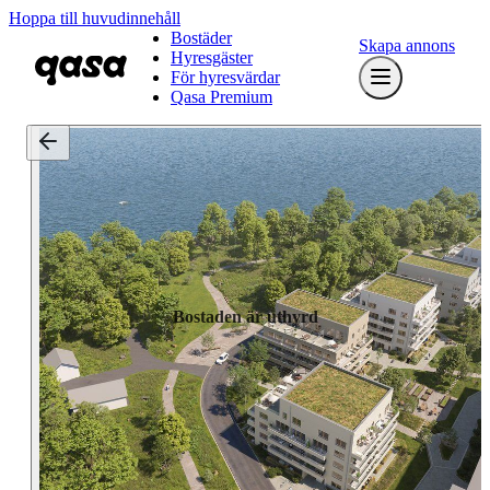
Hoppa till huvudinnehåll
Bostäder
Skapa annons
Hyresgäster
För hyresvärdar
Qasa Premium
Bostaden är uthyrd