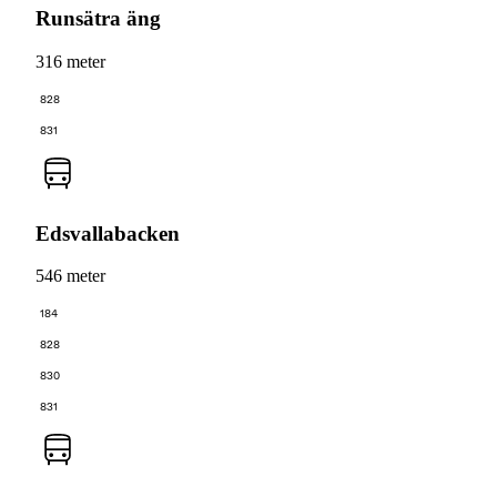
Runsätra äng
316 meter
828
831
Edsvallabacken
546 meter
184
828
830
831