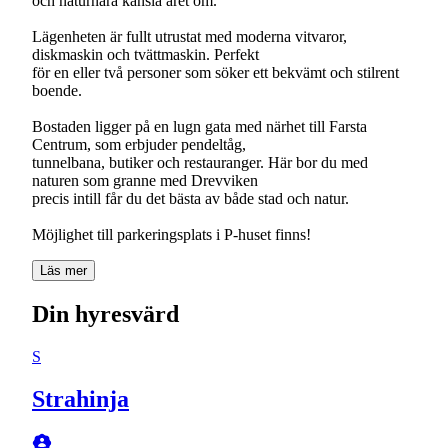
och naturnära känsla året om.
Lägenheten är fullt utrustat med moderna vitvaror,
diskmaskin och tvättmaskin. Perfekt
för en eller två personer som söker ett bekvämt och stilrent
boende.
Bostaden ligger på en lugn gata med närhet till Farsta
Centrum, som erbjuder pendeltåg,
tunnelbana, butiker och restauranger. Här bor du med
naturen som granne med Drevviken
precis intill får du det bästa av både stad och natur.
Möjlighet till parkeringsplats i P-huset finns!
Läs mer
Din hyresvärd
S
Strahinja