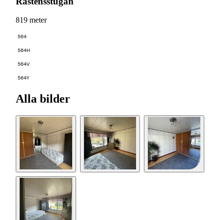
Råstensstugan
819 meter
564
564H
564V
564Y
Alla bilder