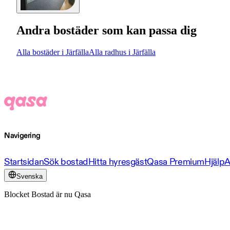
Andra bostäder som kan passa dig
Alla bostäder i Järfälla
Alla radhus i Järfälla
Navigering
Startsidan
Sök bostad
Hitta hyresgäst
Qasa Premium
Hjälp
A
Svenska
Blocket Bostad är nu Qasa