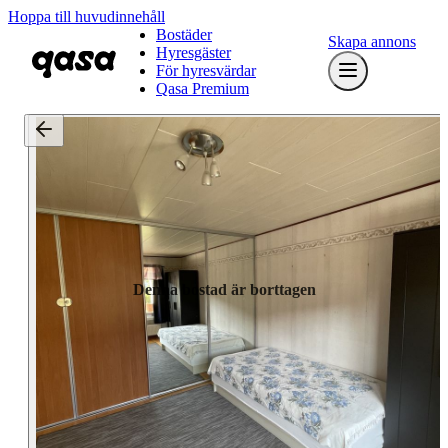
Hoppa till huvudinnehåll
Bostäder
Skapa annons
Hyresgäster
För hyresvärdar
Qasa Premium
Denna bostad är borttagen