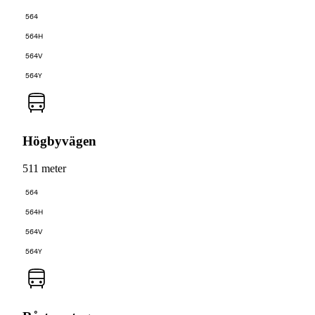
564
564H
564V
564Y
Högbyvägen
511 meter
564
564H
564V
564Y