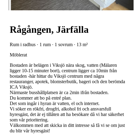
Rågången, Järfälla
Rum i radhus · 1 rum · 1 sovrum · 13 m²
Möblerat
Bostaden är belägen i Viksjö nära skog, vatten (Mälaren
ligger 10-15 minuter bort), centrum ligger ca 10min från
bostaden -här hittar du Viksjö centrum med några
restauranger, apotek, blomsterbutik, bageri och den berömda
ICA Viksjö.
Närmaste busshållplatsen är ca 2min ifrån bostaden.
Du kommer att bo på entré plan.
Det som ingår i hyran är vatten, el och internet.
Vi söker en rökfri, drogfri, alkohol fri och ansvarsfull
hyresgäst, det är ej tillåten att ha besökare då vi har säkerhet
som vår prioritering.
Välkommen med att skicka in ditt intresse så få vi se om just