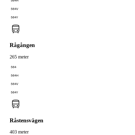
564H
564V
564Y
Rågången
265 meter
564
564H
564V
564Y
Råstensvägen
403 meter