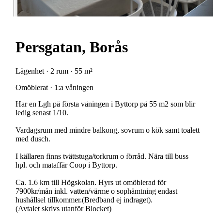
Persgatan, Borås
Lägenhet · 2 rum · 55 m²
Omöblerat · 1:a våningen
Har en Lgh på första våningen i Byttorp på 55 m2 som blir
ledig senast 1/10.
Vardagsrum med mindre balkong, sovrum o kök samt toalett
med dusch.
I källaren finns tvättstuga/torkrum o förråd. Nära till buss
hpl. och mataffär Coop i Byttorp.
Ca. 1.6 km till Högskolan. Hyrs ut omöblerad för
7900kr/mån inkl. vatten/värme o sophämtning endast
hushållsel tillkommer.(Bredband ej indraget).
(Avtalet skrivs utanför Blocket)