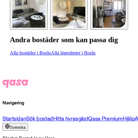
Andra bostäder som kan passa dig
Alla bostäder i Borås
Alla lägenheter i Borås
Navigering
Startsidan
Sök bostad
Hitta hyresgäst
Qasa Premium
Hjälp
A
Svenska