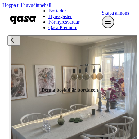
Hoppa till huvudinnehåll
Bostäder
Skapa annons
Hyresgäster
För hyresvärdar
Qasa Premium
Denna bostad är borttagen