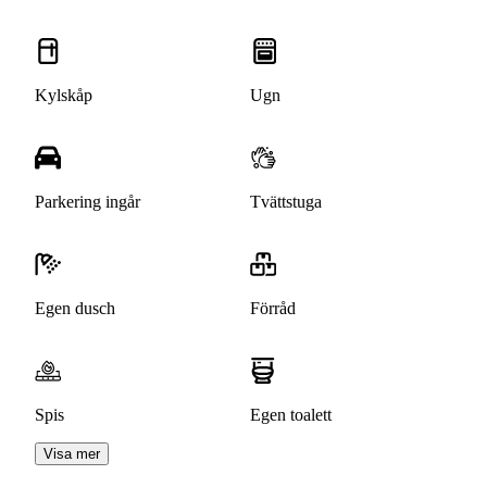
Kylskåp
Ugn
Parkering ingår
Tvättstuga
Egen dusch
Förråd
Spis
Egen toalett
Visa mer