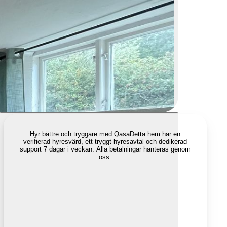
Hyr bättre och tryggare med Qasa
Detta hem har en
verifierad hyresvärd, ett tryggt hyresavtal och dedikerad
support 7 dagar i veckan. Alla betalningar hanteras genom
oss.