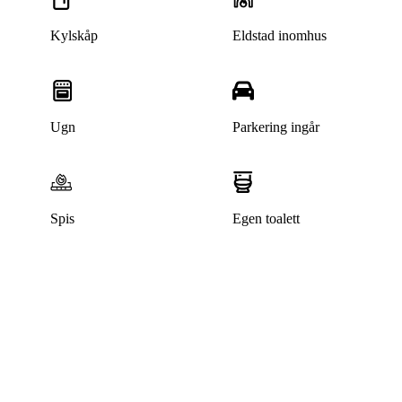
Kylskåp
Eldstad inomhus
Ugn
Parkering ingår
Spis
Egen toalett
Denna bostad är borttagen