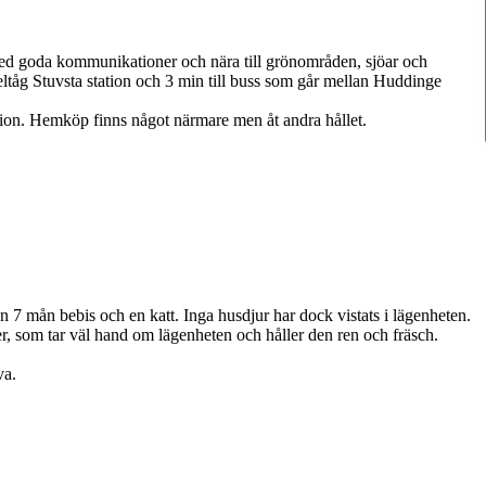
 med goda kommunikationer och nära till grönområden, sjöar och
eltåg Stuvsta station och 3 min till buss som går mellan Huddinge
ation. Hemköp finns något närmare men åt andra hållet.
en 7 mån bebis och en katt. Inga husdjur har dock vistats i lägenheten.
er, som tar väl hand om lägenheten och håller den ren och fräsch.
va.