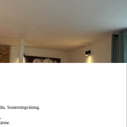
illa. Souterrängvåning.
.
värme.