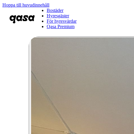
Hoppa till huvudinnehåll
Bostäder
Hyresgäster
För hyresvärdar
Qasa Premium