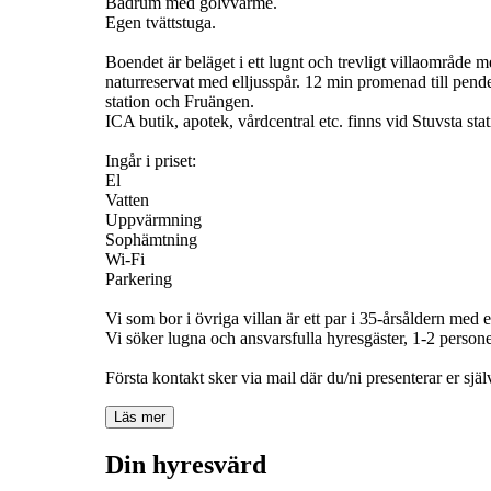
Badrum med golvvärme.
Egen tvättstuga.
Boendet är beläget i ett lugnt och trevligt villaområde
naturreservat med elljusspår. 12 min promenad till pend
station och Fruängen.
ICA butik, apotek, vårdcentral etc. finns vid Stuvsta st
Ingår i priset:
El
Vatten
Uppvärmning
Sophämtning
Wi-Fi
Parkering
Vi som bor i övriga villan är ett par i 35-årsåldern med 
Vi söker lugna och ansvarsfulla hyresgäster, 1-2 person
Första kontakt sker via mail där du/ni presenterar er själ
Läs mer
Din hyresvärd