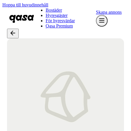
Hoppa till huvudinnehåll
Bostäder
Skapa annons
Hyresgäster
För hyresvärdar
Qasa Premium