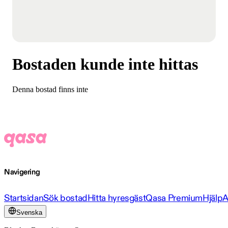
Bostaden kunde inte hittas
Denna bostad finns inte
Navigering
Startsidan
Sök bostad
Hitta hyresgäst
Qasa Premium
Hjälp
A
Svenska