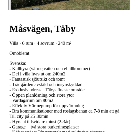
Måsvägen, Täby
Villa · 6 rum · 4 sovrum · 240 m²
Omöblerat
Svenska:
- Kallhyra (värme,vatten och el tillkommer)
- Del i villa hyrs ut om 240m2
- Fantastisk sjöutsikt och tomt
- Trädgården avskild och insynskyddad
- Exklusiv adress i Täbys finaste område
- Öppen planlösning och stora ytor
- Vardagsrum om 80m2
- Effektiv Värmepump för uppvärmning
- Bra kommunikationer med roslagsbanan ca 7-8 min att gå.
Till city på 25-30min
- Hyrs ut tillsvidare minst (2-3år)
- Garage + två stora parkeringsplatser