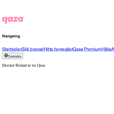
Navigering
Startsidan
Sök bostad
Hitta hyresgäst
Qasa Premium
Hjälp
A
Svenska
Blocket Bostad är nu Qasa