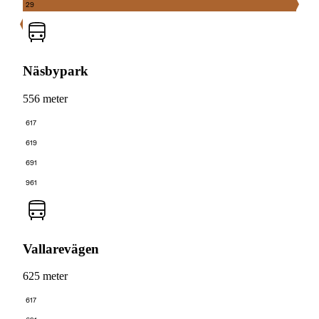
29
Näsbypark
556 meter
617
619
691
961
Vallarevägen
625 meter
617