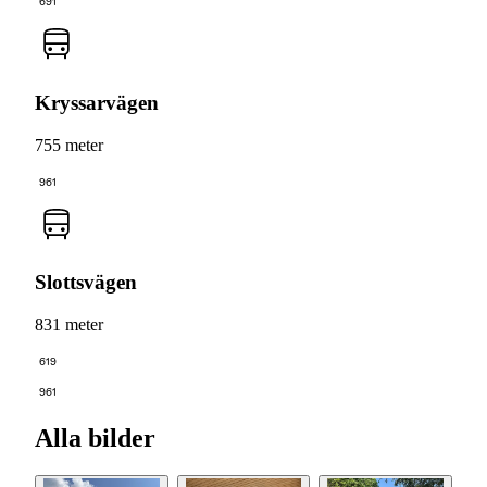
691
Kryssarvägen
755 meter
961
Slottsvägen
831 meter
619
961
Alla bilder