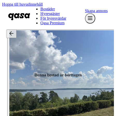
Hoppa till huvudinnehåll
Bostäder
Skapa annons
Hyresgäster
För hyresvärdar
Qasa Premium
Denna bostad är borttagen