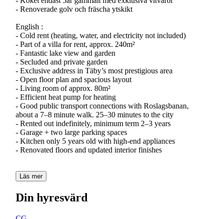
- Köket endast 5år gammalt med exklusiva vitvaror
- Renoverade golv och fräscha ytskikt
English :
- Cold rent (heating, water, and electricity not included)
- Part of a villa for rent, approx. 240m²
- Fantastic lake view and garden
- Secluded and private garden
- Exclusive address in Täby’s most prestigious area
- Open floor plan and spacious layout
- Living room of approx. 80m²
- Efficient heat pump for heating
- Good public transport connections with Roslagsbanan,
about a 7–8 minute walk. 25–30 minutes to the city
- Rented out indefinitely, minimum term 2–3 years
- Garage + two large parking spaces
- Kitchen only 5 years old with high-end appliances
- Renovated floors and updated interior finishes
Läs mer
Din hyresvärd
CG