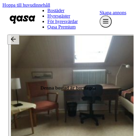
Hoppa till huvudinnehåll
Bostäder
Skapa annons
Hyresgäster
För hyresvärdar
Qasa Premium
Denna bostad är borttagen