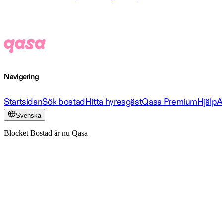
Navigering
Startsidan
Sök bostad
Hitta hyresgäst
Qasa Premium
Hjälp
A
Svenska
Blocket Bostad är nu Qasa