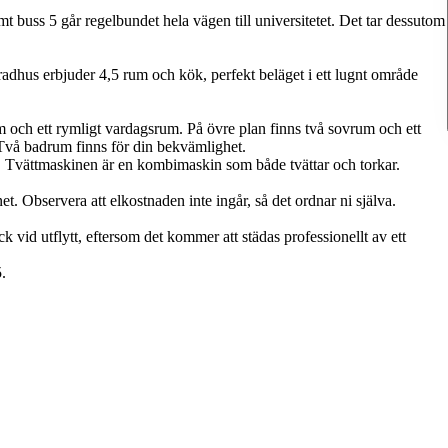
mt buss 5 går regelbundet hela vägen till universitetet. Det tar dessutom
radhus erbjuder 4,5 rum och kök, perfekt beläget i ett lugnt område
m och ett rymligt vardagsrum. På övre plan finns två sovrum och ett
Två badrum finns för din bekvämlighet.
örr. Tvättmaskinen är en kombimaskin som både tvättar och torkar.
et. Observera att elkostnaden inte ingår, så det ordnar ni själva.
ick vid utflytt, eftersom det kommer att städas professionellt av ett
.