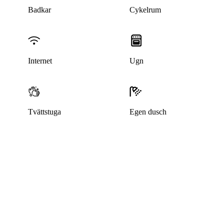
Badkar
Cykelrum
Internet
Ugn
Tvättstuga
Egen dusch
Denna bostad är borttagen