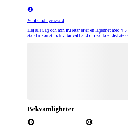
Verifierad hyresvärd
Hej alla!Jag och min fru letar efter en lägenhet med 4-5
stabil inkomst, och vi tar väl hand om vår boende.Lite o
Bekvämligheter