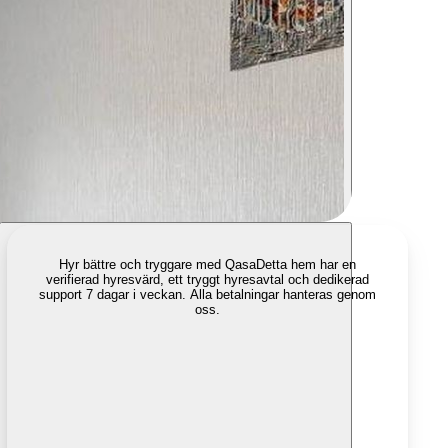
Hyr bättre och tryggare med Qasa
Detta hem har en
verifierad hyresvärd, ett tryggt hyresavtal och dedikerad
support 7 dagar i veckan. Alla betalningar hanteras genom
oss.