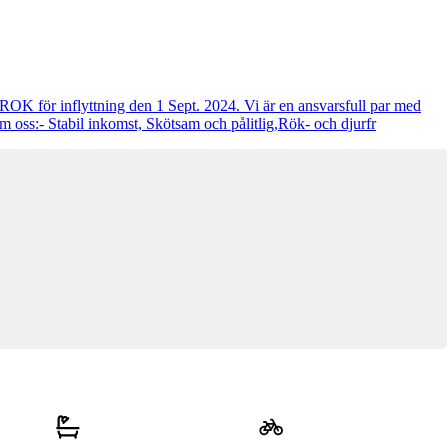
 ROK för inflyttning den 1 Sept. 2024. Vi är en ansvarsfull par med
m oss:- Stabil inkomst, Skötsam och pålitlig,Rök- och djurfr