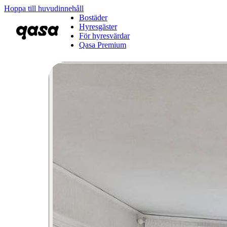
Hoppa till huvudinnehåll
Bostäder
Hyresgäster
För hyresvärdar
Qasa Premium