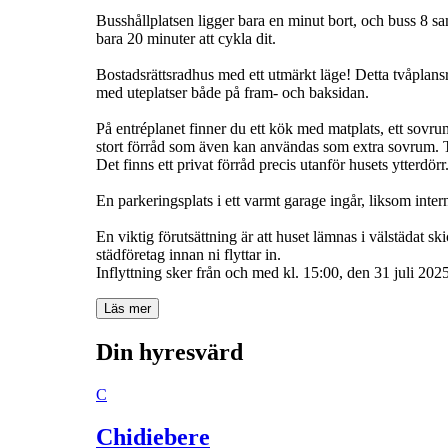
Busshållplatsen ligger bara en minut bort, och buss 8 sa
bara 20 minuter att cykla dit.
Bostadsrättsradhus med ett utmärkt läge! Detta tvåplans
med uteplatser både på fram- och baksidan.
På entréplanet finner du ett kök med matplats, ett sovru
stort förråd som även kan användas som extra sovrum. 
Det finns ett privat förråd precis utanför husets ytterd
En parkeringsplats i ett varmt garage ingår, liksom intern
En viktig förutsättning är att huset lämnas i välstädat sk
städföretag innan ni flyttar in.
Inflyttning sker från och med kl. 15:00, den 31 juli 2025
Läs mer
Din hyresvärd
C
Chidiebere