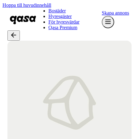
Hoppa till huvudinnehåll
Bostäder
Skapa annons
Hyresgäster
För hyresvärdar
Qasa Premium