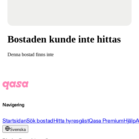
Bostaden kunde inte hittas
Denna bostad finns inte
Navigering
Startsidan
Sök bostad
Hitta hyresgäst
Qasa Premium
Hjälp
A
Svenska