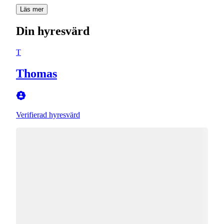
Läs mer
Din hyresvärd
T
Thomas
Verifierad hyresvärd