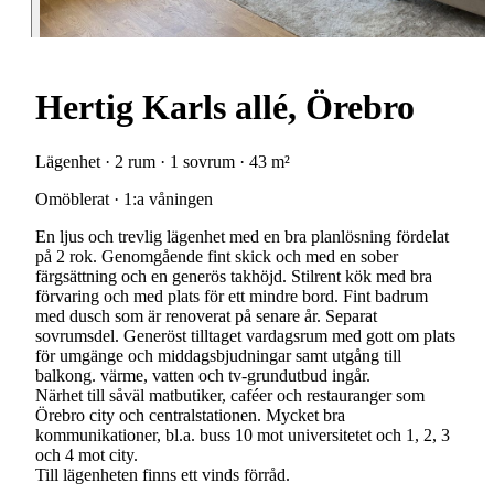
Hertig Karls allé, Örebro
Lägenhet · 2 rum · 1 sovrum · 43 m²
Omöblerat · 1:a våningen
En ljus och trevlig lägenhet med en bra planlösning fördelat
på 2 rok. Genomgående fint skick och med en sober
färgsättning och en generös takhöjd. Stilrent kök med bra
förvaring och med plats för ett mindre bord. Fint badrum
med dusch som är renoverat på senare år. Separat
sovrumsdel. Generöst tilltaget vardagsrum med gott om plats
för umgänge och middagsbjudningar samt utgång till
balkong. värme, vatten och tv-grundutbud ingår.
Närhet till såväl matbutiker, caféer och restauranger som
Örebro city och centralstationen. Mycket bra
kommunikationer, bl.a. buss 10 mot universitetet och 1, 2, 3
och 4 mot city.
Till lägenheten finns ett vinds förråd.