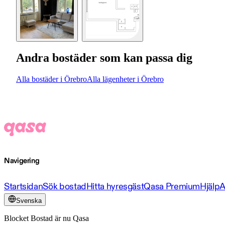
Andra bostäder som kan passa dig
Alla bostäder i Örebro
Alla lägenheter i Örebro
Navigering
Startsidan
Sök bostad
Hitta hyresgäst
Qasa Premium
Hjälp
A
Svenska
Blocket Bostad är nu Qasa