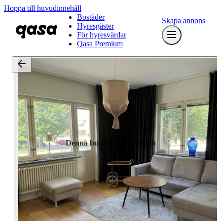
Hoppa till huvudinnehåll
Bostäder
Skapa annons
Hyresgäster
För hyresvärdar
Qasa Premium
Denna bostad är borttagen