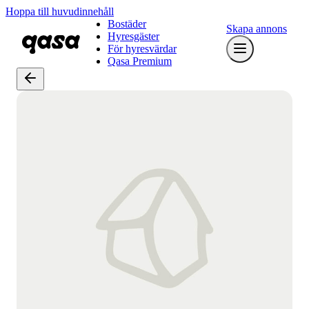
Hoppa till huvudinnehåll
Bostäder
Skapa annons
Hyresgäster
För hyresvärdar
Qasa Premium