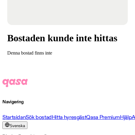
Bostaden kunde inte hittas
Denna bostad finns inte
Navigering
Startsidan
Sök bostad
Hitta hyresgäst
Qasa Premium
Hjälp
A
Svenska