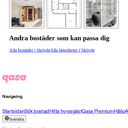
Andra bostäder som kan passa dig
Alla bostäder i Skövde
Alla lägenheter i Skövde
Navigering
Startsidan
Sök bostad
Hitta hyresgäst
Qasa Premium
Hjälp
A
Svenska