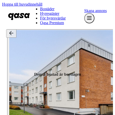
Hoppa till huvudinnehåll
Bostäder
Skapa annons
Hyresgäster
För hyresvärdar
Qasa Premium
Denna bostad är borttagen