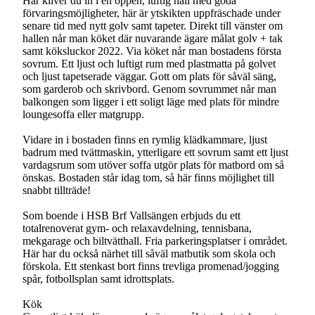
Här kliver du in i en öppen, luftig hall med goda
förvaringsmöjligheter, här är ytskikten uppfräschade under
senare tid med nytt golv samt tapeter. Direkt till vänster om
hallen når man köket där nuvarande ägare målat golv + tak
samt köksluckor 2022. Via köket når man bostadens första
sovrum. Ett ljust och luftigt rum med plastmatta på golvet
och ljust tapetserade väggar. Gott om plats för såväl säng,
som garderob och skrivbord. Genom sovrummet når man
balkongen som ligger i ett soligt läge med plats för mindre
loungesoffa eller matgrupp.
Vidare in i bostaden finns en rymlig klädkammare, ljust
badrum med tvättmaskin, ytterligare ett sovrum samt ett ljust
vardagsrum som utöver soffa utgör plats för matbord om så
önskas. Bostaden står idag tom, så här finns möjlighet till
snabbt tillträde!
Som boende i HSB Brf Vallsängen erbjuds du ett
totalrenoverat gym- och relaxavdelning, tennisbana,
mekgarage och biltvätthall. Fria parkeringsplatser i området.
Här har du också närhet till såväl matbutik som skola och
förskola. Ett stenkast bort finns trevliga promenad/jogging
spår, fotbollsplan samt idrottsplats.
Kök