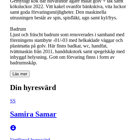
Gemytligt kök där nuvarande ägare målat golv + tak samt
köksluckor 2022. Vitt kakel ovanför bänkskiva, vita luckor
samt goda förvaringsmöjligheter. Den maskinella
utrusningen består av spis, spisfläkt, ugn samt kyl/frys.
Badrum
Ljust och fräscht badrum som renoverades i samband med
föreningens stambyte -01/-03 med helkaklade väggar och
plastmatta på golv. Här finns badkar, wc, handfat,
tvättmaskin från 2011, handdukstork samt spegelskåp med
inbyggd belysning. Gott om förvaring finns i form av
badrumsskåp.
Läs mer
Din hyresvärd
SS
Samira Samar
Verifierad hyresvärd