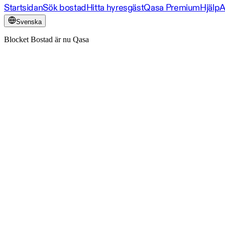
Startsidan
Sök bostad
Hitta hyresgäst
Qasa Premium
Hjälp
A
Svenska
Blocket Bostad är nu Qasa