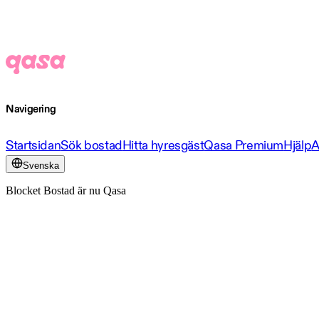
Navigering
Startsidan
Sök bostad
Hitta hyresgäst
Qasa Premium
Hjälp
A
Svenska
Blocket Bostad är nu Qasa