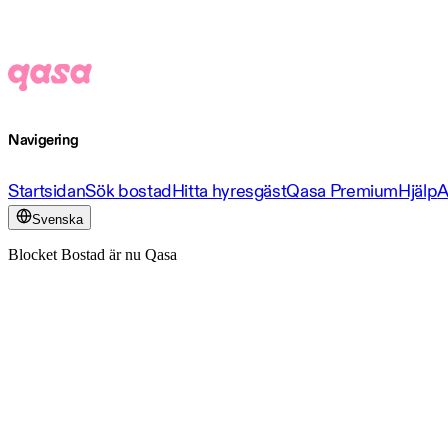
Navigering
Startsidan
Sök bostad
Hitta hyresgäst
Qasa Premium
Hjälp
A
Svenska
Blocket Bostad är nu Qasa