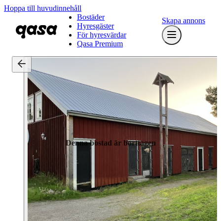
Hoppa till huvudinnehåll
Bostäder
Skapa annons
Hyresgäster
För hyresvärdar
Qasa Premium
Denna bostad är borttagen