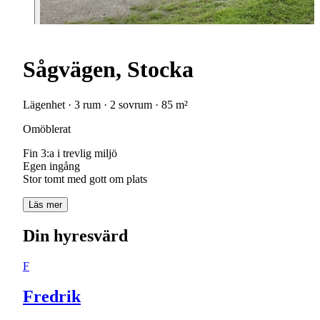
Sågvägen, Stocka
Lägenhet · 3 rum · 2 sovrum · 85 m²
Omöblerat
Fin 3:a i trevlig miljö
Egen ingång
Stor tomt med gott om plats
Läs mer
Din hyresvärd
F
Fredrik