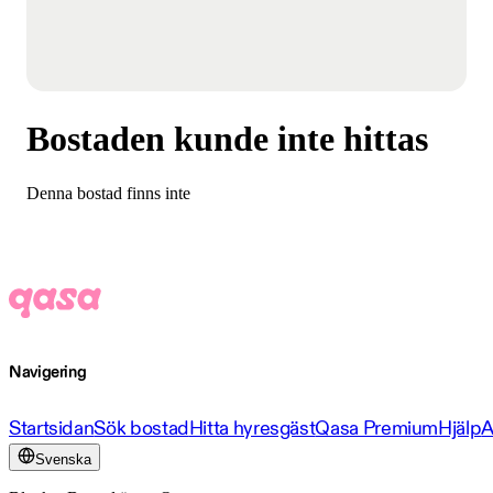
Bostaden kunde inte hittas
Denna bostad finns inte
Navigering
Startsidan
Sök bostad
Hitta hyresgäst
Qasa Premium
Hjälp
A
Svenska