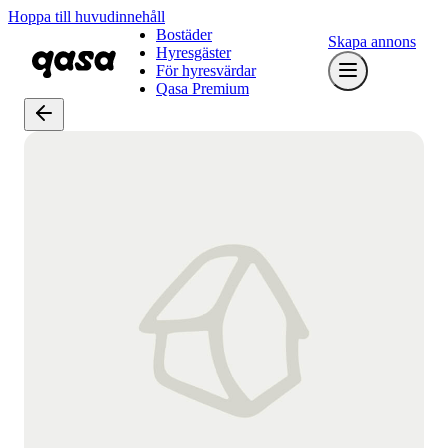
Hoppa till huvudinnehåll
Bostäder
Skapa annons
Hyresgäster
För hyresvärdar
Qasa Premium