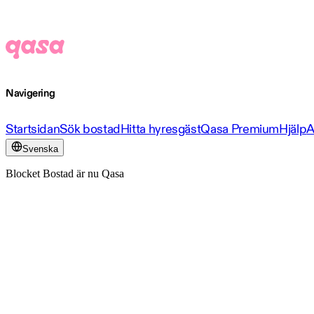
Navigering
Startsidan
Sök bostad
Hitta hyresgäst
Qasa Premium
Hjälp
A
Svenska
Blocket Bostad är nu Qasa