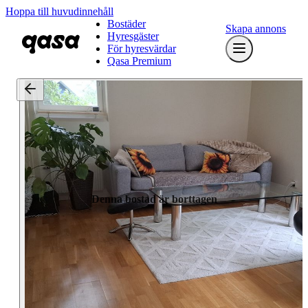
Hoppa till huvudinnehåll
Bostäder
Skapa annons
Hyresgäster
För hyresvärdar
Qasa Premium
Denna bostad är borttagen