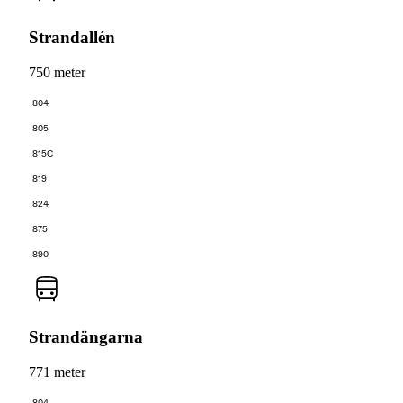
Strandallén
750 meter
804
805
815C
819
824
875
890
Strandängarna
771 meter