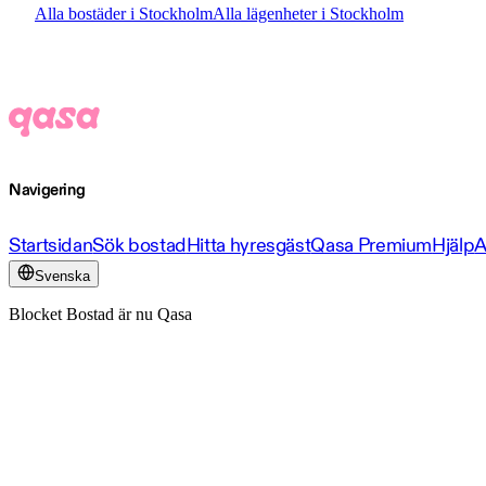
Alla bostäder i Stockholm
Alla lägenheter i Stockholm
Navigering
Startsidan
Sök bostad
Hitta hyresgäst
Qasa Premium
Hjälp
A
Svenska
Blocket Bostad är nu Qasa