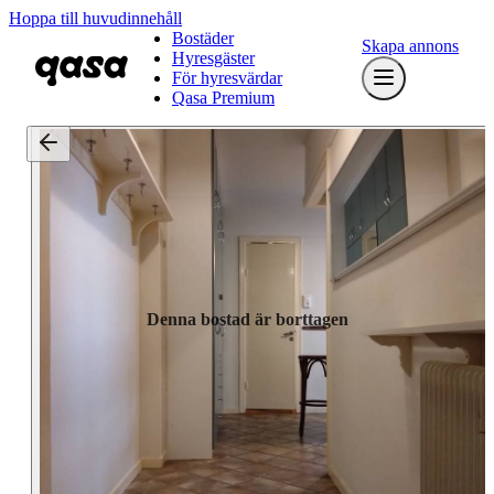
Hoppa till huvudinnehåll
Bostäder
Skapa annons
Hyresgäster
För hyresvärdar
Qasa Premium
Denna bostad är borttagen