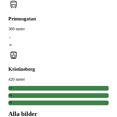
Primusgatan
369 meter
1
91
Kristineberg
420 meter
17
18
19
Alla bilder