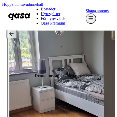
Hoppa till huvudinnehåll
Bostäder
Skapa annons
Hyresgäster
För hyresvärdar
Qasa Premium
Denna bostad är borttagen