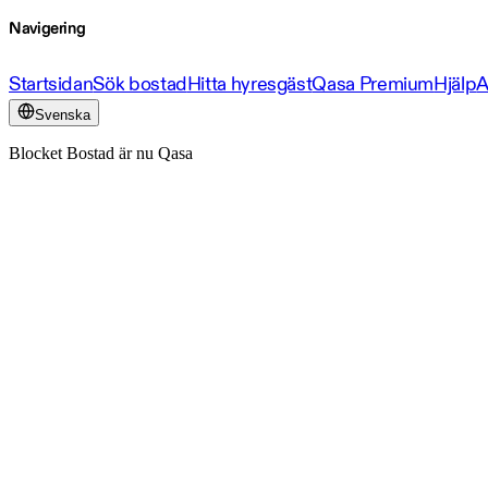
Navigering
Startsidan
Sök bostad
Hitta hyresgäst
Qasa Premium
Hjälp
A
Svenska
Blocket Bostad är nu Qasa