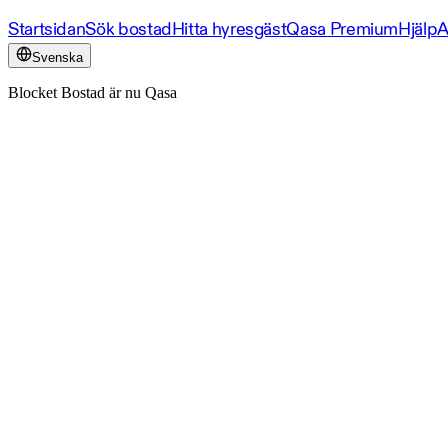
Startsidan
Sök bostad
Hitta hyresgäst
Qasa Premium
Hjälp
A
Svenska
Blocket Bostad är nu Qasa