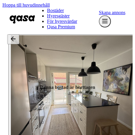
Hoppa till huvudinnehåll
Bostäder
Skapa annons
Hyresgäster
För hyresvärdar
Qasa Premium
Denna bostad är borttagen