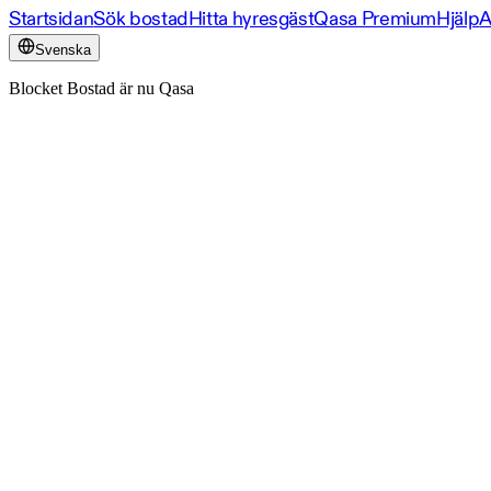
Startsidan
Sök bostad
Hitta hyresgäst
Qasa Premium
Hjälp
A
Svenska
Blocket Bostad är nu Qasa