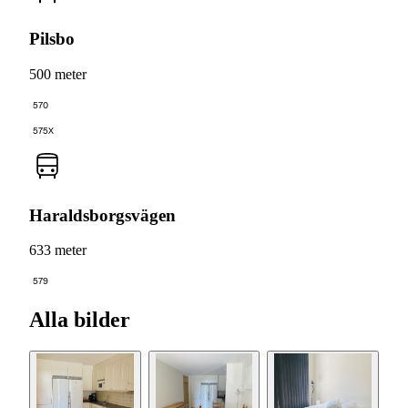
Pilsbo
500 meter
570
575X
Haraldsborgsvägen
633 meter
579
Alla bilder