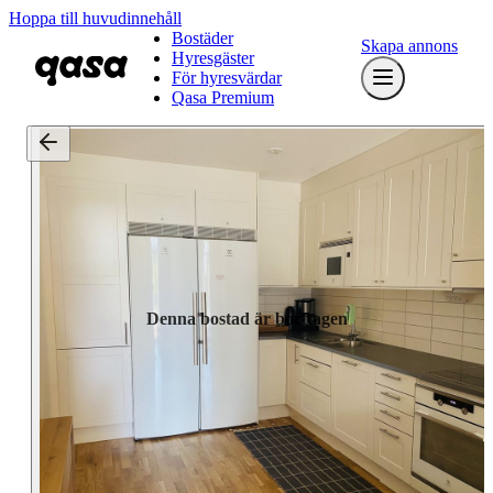
Hoppa till huvudinnehåll
Bostäder
Skapa annons
Hyresgäster
För hyresvärdar
Qasa Premium
Denna bostad är borttagen