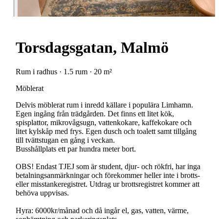
Torsdagsgatan, Malmö
Rum i radhus · 1.5 rum · 20 m²
Möblerat
Delvis möblerat rum i inredd källare i populära Limhamn.
Egen ingång från trädgården. Det finns ett litet kök,
spisplattor, mikrovågsugn, vattenkokare, kaffekokare och
litet kylskåp med frys. Egen dusch och toalett samt tillgång
till tvättstugan en gång i veckan.
Busshållplats ett par hundra meter bort.
OBS! Endast TJEJ som är student, djur- och rökfri, har inga
betalningsanmärkningar och förekommer heller inte i brotts-
eller misstankeregistret. Utdrag ur brottsregistret kommer att
behöva uppvisas.
Hyra: 6000kr/månad och då ingår el, gas, vatten, värme,