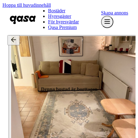
Hoppa till huvudinnehåll
Bostäder
Skapa annons
Hyresgäster
För hyresvärdar
Qasa Premium
Denna bostad är borttagen