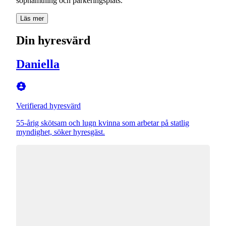
sophämtning och parkeringsplats.
Läs mer
Din hyresvärd
Daniella
Verifierad hyresvärd
55-årig skötsam och lugn kvinna som arbetar på statlig
myndighet, söker hyresgäst.