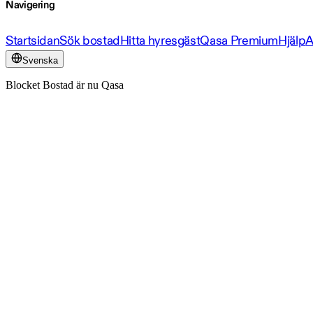
Navigering
Startsidan
Sök bostad
Hitta hyresgäst
Qasa Premium
Hjälp
A
Svenska
Blocket Bostad är nu Qasa