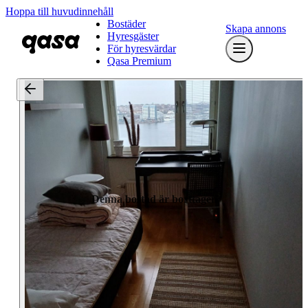
Hoppa till huvudinnehåll
Bostäder
Skapa annons
Hyresgäster
För hyresvärdar
Qasa Premium
Denna bostad är borttagen