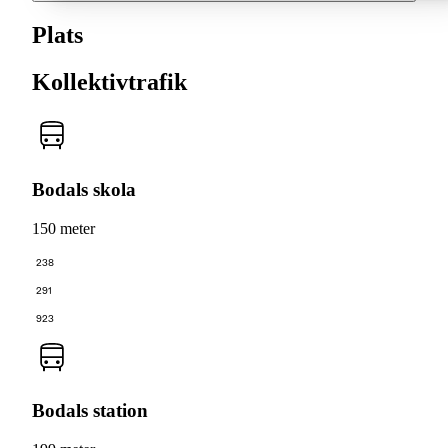
Plats
Kollektivtrafik
Bodals skola
150 meter
238
291
923
Bodals station