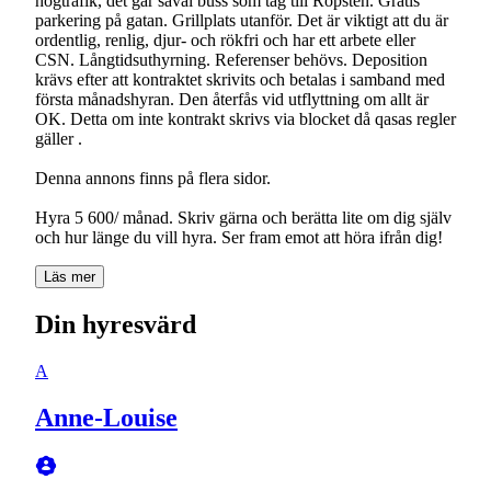
högtrafik, det går såväl buss som tåg till Ropsten. Gratis
parkering på gatan. Grillplats utanför. Det är viktigt att du är
ordentlig, renlig, djur- och rökfri och har ett arbete eller
CSN. Långtidsuthyrning. Referenser behövs. Deposition
krävs efter att kontraktet skrivits och betalas i samband med
första månadshyran. Den återfås vid utflyttning om allt är
OK. Detta om inte kontrakt skrivs via blocket då qasas regler
gäller .
Denna annons finns på flera sidor.
Hyra 5 600/ månad. Skriv gärna och berätta lite om dig själv
Läs mer
Din hyresvärd
A
Anne-Louise