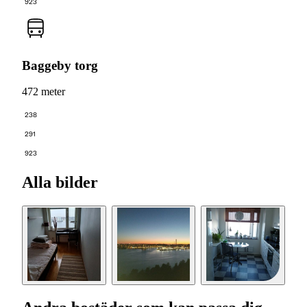
923
Baggeby torg
472 meter
238
291
923
Alla bilder