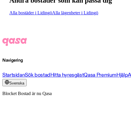
Andra bostäder som kan passa dig
Alla bostäder i Lidingö
Alla lägenheter i Lidingö
Navigering
Startsidan
Sök bostad
Hitta hyresgäst
Qasa Premium
Hjälp
A
Svenska
Blocket Bostad är nu Qasa