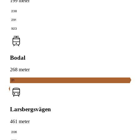
199 meter
238
291
923
Bodal
268 meter
21
Larsbergsvägen
461 meter
206