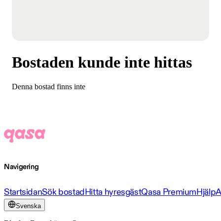
Bostaden kunde inte hittas
Denna bostad finns inte
Navigering
Startsidan
Sök bostad
Hitta hyresgäst
Qasa Premium
Hjälp
A
Svenska