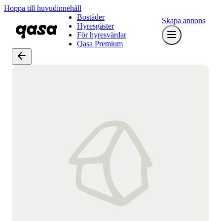
Hoppa till huvudinnehåll
Bostäder
Skapa annons
Hyresgäster
För hyresvärdar
Qasa Premium