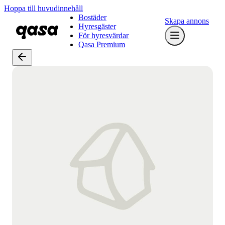
Hoppa till huvudinnehåll
Bostäder
Skapa annons
Hyresgäster
För hyresvärdar
Qasa Premium