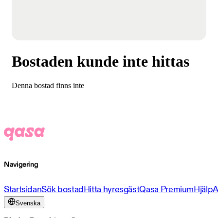
Bostaden kunde inte hittas
Denna bostad finns inte
Navigering
Startsidan
Sök bostad
Hitta hyresgäst
Qasa Premium
Hjälp
A
Svenska