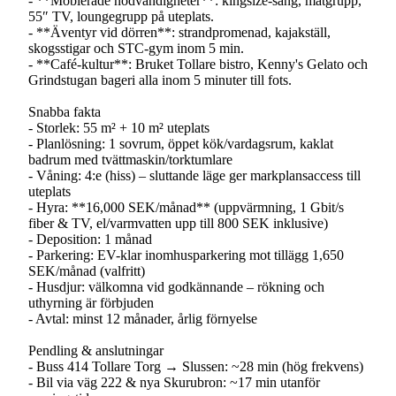
- **Möblerade nödvändigheter**: kingsize-säng, matgrupp,
55″ TV, loungegrupp på uteplats.
- **Äventyr vid dörren**: strandpromenad, kajakställ,
skogsstigar och STC-gym inom 5 min.
- **Café-kultur**: Bruket Tollare bistro, Kenny's Gelato och
Grindstugan bageri alla inom 5 minuter till fots.
Snabba fakta
- Storlek: 55 m² + 10 m² uteplats
- Planlösning: 1 sovrum, öppet kök/vardagsrum, kaklat
badrum med tvättmaskin/torktumlare
- Våning: 4:e (hiss) – sluttande läge ger markplansaccess till
uteplats
- Hyra: **16,000 SEK/månad** (uppvärmning, 1 Gbit/s
fiber & TV, el/varmvatten upp till 800 SEK inklusive)
- Deposition: 1 månad
- Parkering: EV-klar inomhusparkering mot tillägg 1,650
SEK/månad (valfritt)
- Husdjur: välkomna vid godkännande – rökning och
uthyrning är förbjuden
- Avtal: minst 12 månader, årlig förnyelse
Pendling & anslutningar
- Buss 414 Tollare Torg → Slussen: ~28 min (hög frekvens)
- Bil via väg 222 & nya Skurubron: ~17 min utanför