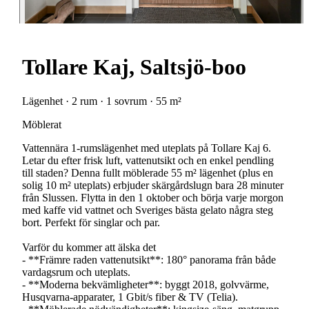
Tollare Kaj, Saltsjö-boo
Lägenhet · 2 rum · 1 sovrum · 55 m²
Möblerat
Vattennära 1-rumslägenhet med uteplats på Tollare Kaj 6.
Letar du efter frisk luft, vattenutsikt och en enkel pendling
till staden? Denna fullt möblerade 55 m² lägenhet (plus en
solig 10 m² uteplats) erbjuder skärgårdslugn bara 28 minuter
från Slussen. Flytta in den 1 oktober och börja varje morgon
med kaffe vid vattnet och Sveriges bästa gelato några steg
bort. Perfekt för singlar och par.
Varför du kommer att älska det
- **Främre raden vattenutsikt**: 180° panorama från både
vardagsrum och uteplats.
- **Moderna bekvämligheter**: byggt 2018, golvvärme,
Husqvarna-apparater, 1 Gbit/s fiber & TV (Telia).