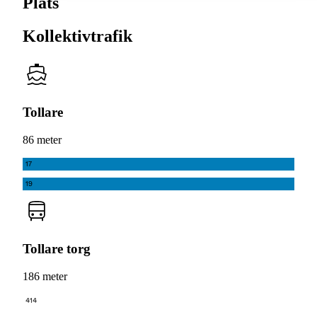
Plats
Kollektivtrafik
Tollare
86 meter
17
19
Tollare torg
186 meter
414