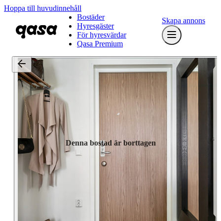
Hoppa till huvudinnehåll
Bostäder
Skapa annons
Hyresgäster
För hyresvärdar
Qasa Premium
Denna bostad är borttagen