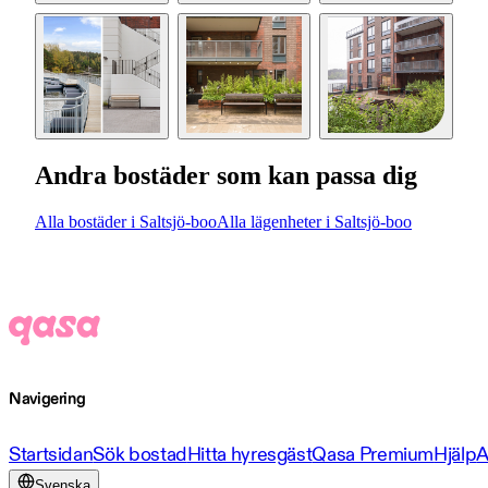
Andra bostäder som kan passa dig
Alla bostäder i Saltsjö-boo
Alla lägenheter i Saltsjö-boo
Navigering
Startsidan
Sök bostad
Hitta hyresgäst
Qasa Premium
Hjälp
A
Svenska