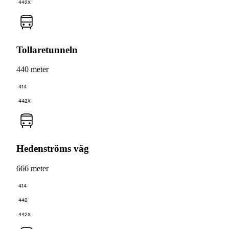
442X
Tollaretunneln
440 meter
414
442X
Hedenströms väg
666 meter
414
442
442X