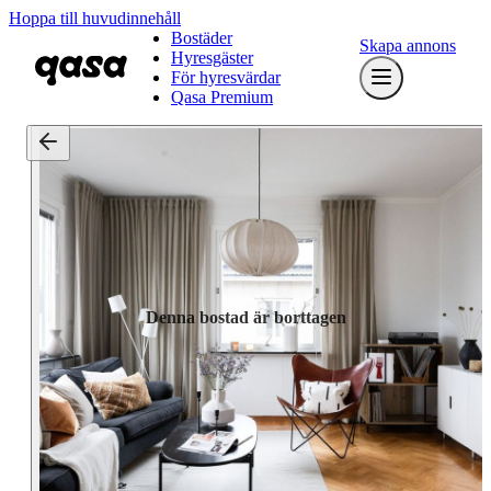
Hoppa till huvudinnehåll
Bostäder
Skapa annons
Hyresgäster
För hyresvärdar
Qasa Premium
Denna bostad är borttagen