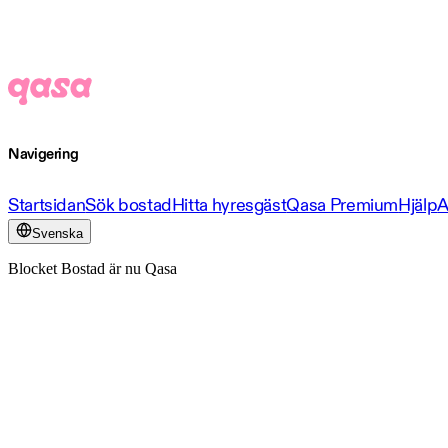
Navigering
Startsidan
Sök bostad
Hitta hyresgäst
Qasa Premium
Hjälp
A
Svenska
Blocket Bostad är nu Qasa