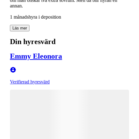
om man önskar två extra sovrum. Men då blir hyran en
annan.
Läs mer
Din hyresvärd
Emmy Eleonora
Verifierad hyresvärd