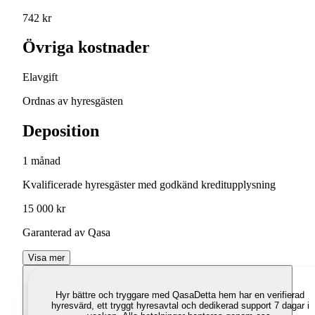
742 kr
Övriga kostnader
Elavgift
Ordnas av hyresgästen
Deposition
1 månad
Kvalificerade hyresgäster med godkänd kreditupplysning
15 000 kr
Garanterad av Qasa
Visa mer
Hyr bättre och tryggare med Qasa
Detta hem har en verifierad
hyresvärd, ett tryggt hyresavtal och dedikerad support 7 dagar i