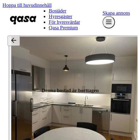
Hoppa till huvudinnehåll
Bostäder
Skapa annons
Hyresgäster
För hyresvärdar
Qasa Premium
Denna bostad är borttagen