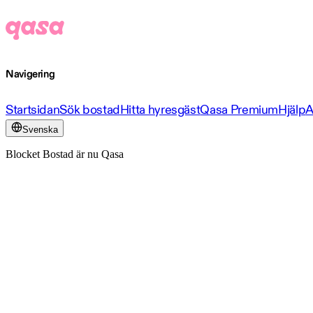
Navigering
Startsidan
Sök bostad
Hitta hyresgäst
Qasa Premium
Hjälp
A
Svenska
Blocket Bostad är nu Qasa