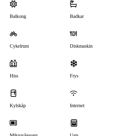
Balkong
Badkar
Cykelrum
Diskmaskin
Hiss
Frys
Kylskåp
Internet
Mikrovågsugn
Ugn