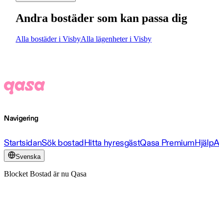
Andra bostäder som kan passa dig
Alla bostäder i Visby
Alla lägenheter i Visby
Navigering
Startsidan
Sök bostad
Hitta hyresgäst
Qasa Premium
Hjälp
A
Svenska
Blocket Bostad är nu Qasa