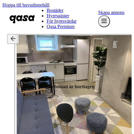
Hoppa till huvudinnehåll
Bostäder
Skapa annons
Hyresgäster
För hyresvärdar
Qasa Premium
Denna bostad är borttagen