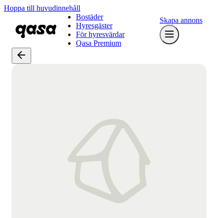
Hoppa till huvudinnehåll
Bostäder
Skapa annons
Hyresgäster
För hyresvärdar
Qasa Premium