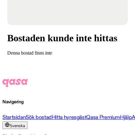
Bostaden kunde inte hittas
Denna bostad finns inte
Navigering
Startsidan
Sök bostad
Hitta hyresgäst
Qasa Premium
Hjälp
A
Svenska