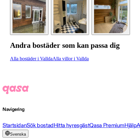
Andra bostäder som kan passa dig
Alla bostäder i Vallda
Alla villor i Vallda
Navigering
Startsidan
Sök bostad
Hitta hyresgäst
Qasa Premium
Hjälp
A
Svenska