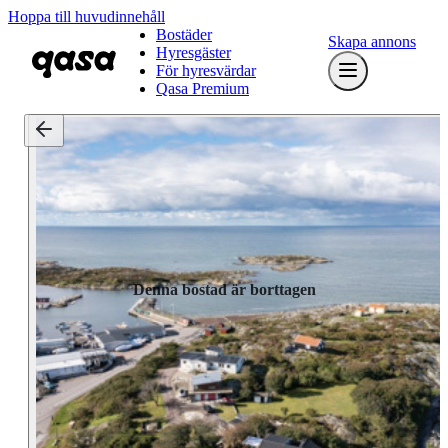
Hoppa till huvudinnehåll
Bostäder
Skapa annons
Hyresgäster
För hyresvärdar
Qasa Premium
Denna bostad är borttagen