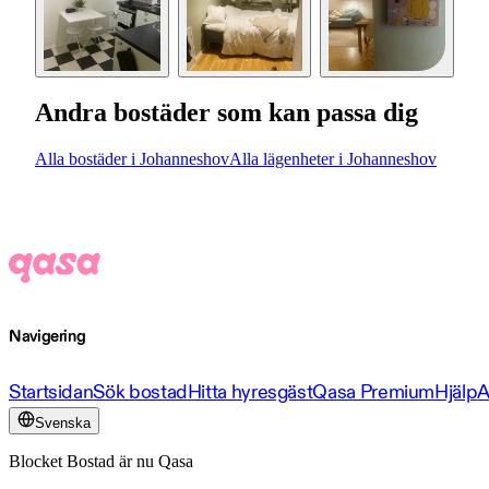
Andra bostäder som kan passa dig
Alla bostäder i Johanneshov
Alla lägenheter i Johanneshov
Navigering
Startsidan
Sök bostad
Hitta hyresgäst
Qasa Premium
Hjälp
A
Svenska
Blocket Bostad är nu Qasa