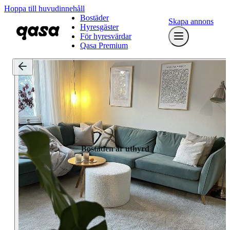
Hoppa till huvudinnehåll
Bostäder
Skapa annons
Hyresgäster
För hyresvärdar
Qasa Premium
Bostaden är uthyrd