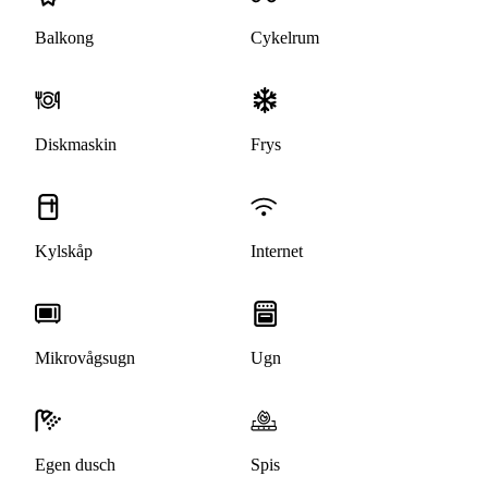
Balkong
Cykelrum
Diskmaskin
Frys
Kylskåp
Internet
Mikrovågsugn
Ugn
Egen dusch
Spis