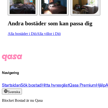
Andra bostäder som kan passa dig
Alla bostäder i Diö
Alla villor i Diö
Navigering
Startsidan
Sök bostad
Hitta hyresgäst
Qasa Premium
Hjälp
A
Svenska
Blocket Bostad är nu Qasa