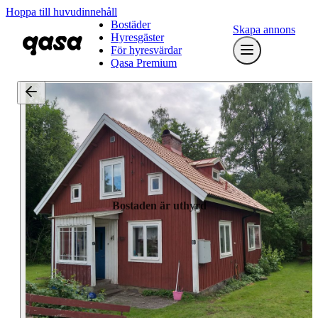
Hoppa till huvudinnehåll
Bostäder
Skapa annons
Hyresgäster
För hyresvärdar
Qasa Premium
Bostaden är uthyrd