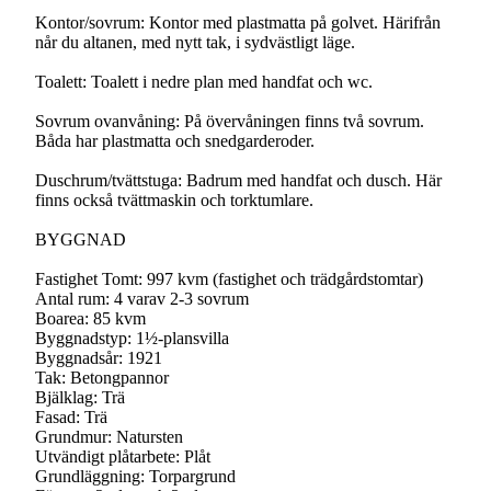
Kontor/sovrum: Kontor med plastmatta på golvet. Härifrån
når du altanen, med nytt tak, i sydvästligt läge.
Toalett: Toalett i nedre plan med handfat och wc.
Sovrum ovanvåning: På övervåningen finns två sovrum.
Båda har plastmatta och snedgarderoder.
Duschrum/tvättstuga: Badrum med handfat och dusch. Här
finns också tvättmaskin och torktumlare.
BYGGNAD
Fastighet Tomt: 997 kvm (fastighet och trädgårdstomtar)
Antal rum: 4 varav 2-3 sovrum
Boarea: 85 kvm
Byggnadstyp: 1½-plansvilla
Byggnadsår: 1921
Tak: Betongpannor
Bjälklag: Trä
Fasad: Trä
Grundmur: Natursten
Utvändigt plåtarbete: Plåt
Grundläggning: Torpargrund