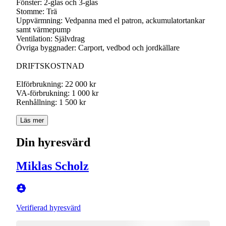
Fönster: 2-glas och 3-glas
Stomme: Trä
Uppvärmning: Vedpanna med el patron, ackumulatortankar
samt värmepump
Ventilation: Självdrag
Övriga byggnader: Carport, vedbod och jordkällare
DRIFTSKOSTNAD
Elförbrukning: 22 000 kr
VA-förbrukning: 1 000 kr
Renhållning: 1 500 kr
Läs mer
Din hyresvärd
Miklas Scholz
Verifierad hyresvärd