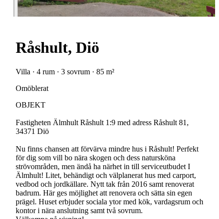
Råshult, Diö
Villa · 4 rum · 3 sovrum · 85 m²
Omöblerat
OBJEKT
Fastigheten Älmhult Råshult 1:9 med adress Råshult 81,
34371 Diö
Nu finns chansen att förvärva mindre hus i Råshult! Perfekt
för dig som vill bo nära skogen och dess natursköna
strövområden, men ändå ha närhet in till serviceutbudet I
Älmhult! Litet, behändigt och välplanerat hus med carport,
vedbod och jordkällare. Nytt tak från 2016 samt renoverat
badrum. Här ges möjlighet att renovera och sätta sin egen
prägel. Huset erbjuder sociala ytor med kök, vardagsrum och
kontor i nära anslutning samt två sovrum.