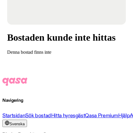
Bostaden kunde inte hittas
Denna bostad finns inte
Navigering
Startsidan
Sök bostad
Hitta hyresgäst
Qasa Premium
Hjälp
A
Svenska