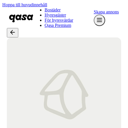
Hoppa till huvudinnehåll
Bostäder
Skapa annons
Hyresgäster
För hyresvärdar
Qasa Premium