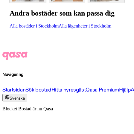
Andra bostäder som kan passa dig
Alla bostäder i Stockholm
Alla lägenheter i Stockholm
Navigering
Startsidan
Sök bostad
Hitta hyresgäst
Qasa Premium
Hjälp
A
Svenska
Blocket Bostad är nu Qasa