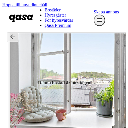
Hoppa till huvudinnehåll
Bostäder
Skapa annons
Hyresgäster
För hyresvärdar
Qasa Premium
Denna bostad är borttagen