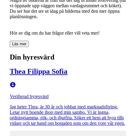
Några av bilderna är från hur det såg ut innan renovering (då
vi öppnade upp väggen mellan vardagsrummet och köket).
Du ser hur det ser ut idag på bilderna med den mer öppna
planlösningen.
Hör av dig om du har frågor eller vill veta mer!
Läs mer
Din hyresvärd
Thea Filippa Sofia
Verifierad hyresvärd
Jag heter Thea, är 30 år och jobbar med marknadsföring.
Letar nytt boende ihop med min sambo. Vi är lugna,
ordningsamma, rök- och djurfria. Söker ett hem att hyra tills
vidare och tar hand om bostaden som om den vore vår egen.