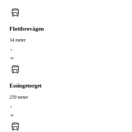
Flottbrovägen
34 meter
1
91
Essingetorget
259 meter
1
91