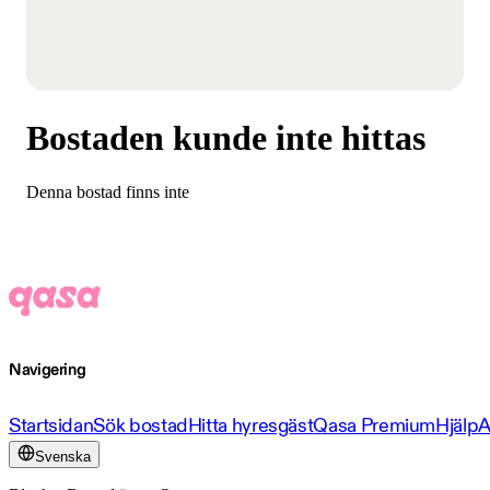
Bostaden kunde inte hittas
Denna bostad finns inte
Navigering
Startsidan
Sök bostad
Hitta hyresgäst
Qasa Premium
Hjälp
A
Svenska