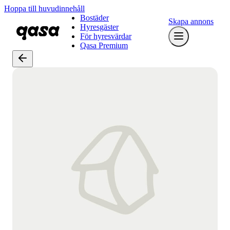
Hoppa till huvudinnehåll
Bostäder
Skapa annons
Hyresgäster
För hyresvärdar
Qasa Premium