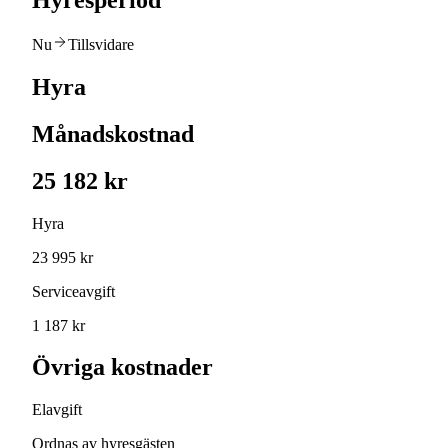
Hyresperiod
Nu
Tillsvidare
Hyra
Månadskostnad
25 182 kr
Hyra
23 995 kr
Serviceavgift
1 187 kr
Övriga kostnader
Elavgift
Ordnas av hyresgästen