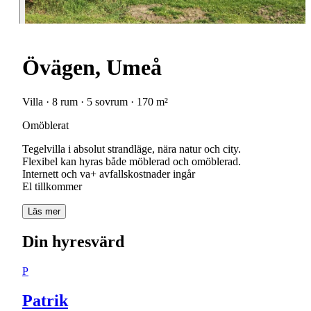
Övägen, Umeå
Villa · 8 rum · 5 sovrum · 170 m²
Omöblerat
Tegelvilla i absolut strandläge, nära natur och city.
Flexibel kan hyras både möblerad och omöblerad.
Internett och va+ avfallskostnader ingår
Läs mer
Din hyresvärd
P
Patrik