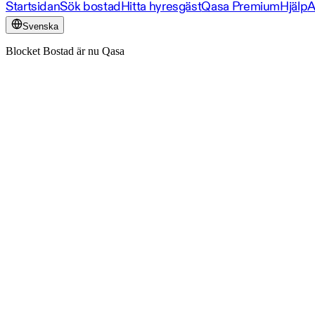
Startsidan
Sök bostad
Hitta hyresgäst
Qasa Premium
Hjälp
A
Svenska
Blocket Bostad är nu Qasa