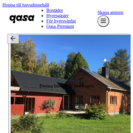
Hoppa till huvudinnehåll
Bostäder
Skapa annons
Hyresgäster
För hyresvärdar
Qasa Premium
Denna bostad är borttagen