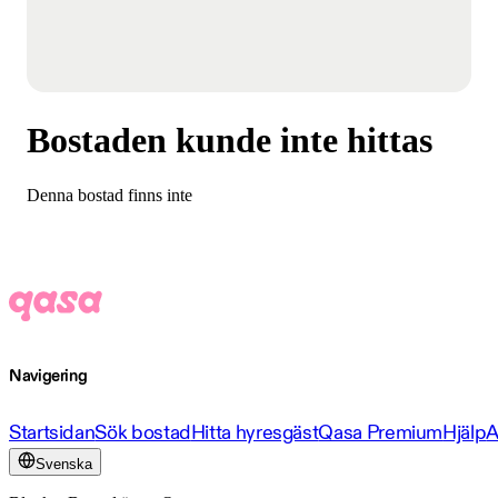
Bostaden kunde inte hittas
Denna bostad finns inte
Navigering
Startsidan
Sök bostad
Hitta hyresgäst
Qasa Premium
Hjälp
A
Svenska