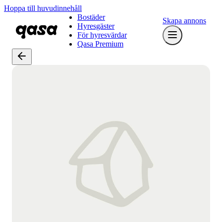
Hoppa till huvudinnehåll
Bostäder
Skapa annons
Hyresgäster
För hyresvärdar
Qasa Premium