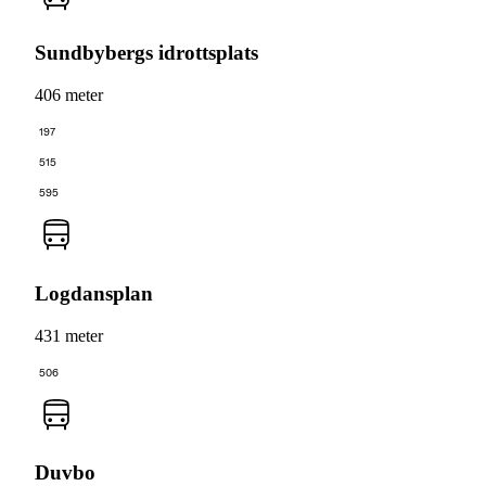
Sundbybergs idrottsplats
406 meter
197
515
595
Logdansplan
431 meter
506
Duvbo