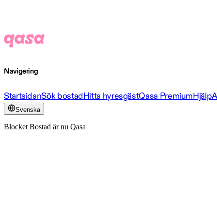
Navigering
Startsidan
Sök bostad
Hitta hyresgäst
Qasa Premium
Hjälp
A
Svenska
Blocket Bostad är nu Qasa