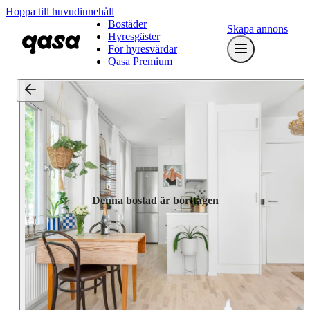
Hoppa till huvudinnehåll
Bostäder
Skapa annons
Hyresgäster
För hyresvärdar
Qasa Premium
Denna bostad är borttagen