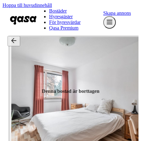
Hoppa till huvudinnehåll
Bostäder
Skapa annons
Hyresgäster
För hyresvärdar
Qasa Premium
Denna bostad är borttagen