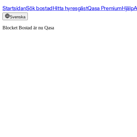
Startsidan
Sök bostad
Hitta hyresgäst
Qasa Premium
Hjälp
A
Svenska
Blocket Bostad är nu Qasa