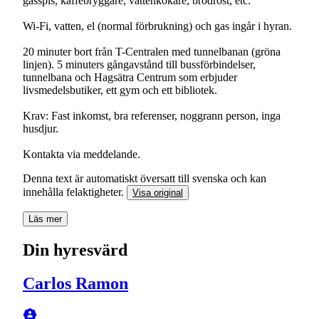
gasspis, kaffebryggare, vattenkokare, brödrost, etc.
Wi-Fi, vatten, el (normal förbrukning) och gas ingår i hyran.
20 minuter bort från T-Centralen med tunnelbanan (gröna
linjen). 5 minuters gångavstånd till bussförbindelser,
tunnelbana och Hagsätra Centrum som erbjuder
livsmedelsbutiker, ett gym och ett bibliotek.
Krav: Fast inkomst, bra referenser, noggrann person, inga
husdjur.
Kontakta via meddelande.
Denna text är automatiskt översatt till svenska och kan
innehålla felaktigheter.
Visa original
Läs mer
Din hyresvärd
Carlos Ramon