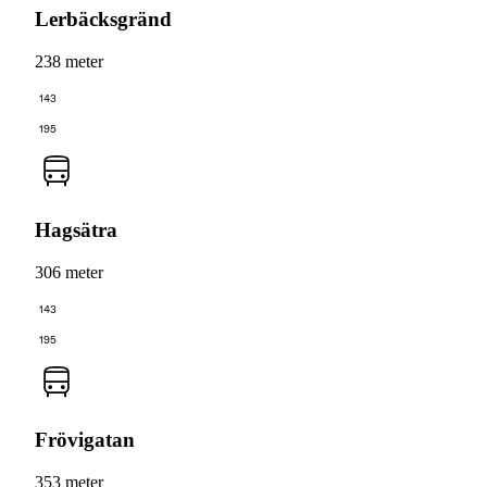
Lerbäcksgränd
238 meter
143
195
Hagsätra
306 meter
143
195
Frövigatan
353 meter