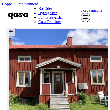
Hoppa till huvudinnehåll
Bostäder
Skapa annons
Hyresgäster
För hyresvärdar
Qasa Premium
Denna bostad är borttagen