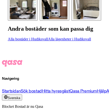
Andra bostäder som kan passa dig
Alla bostäder i Hudiksvall
Alla lägenheter i Hudiksvall
Navigering
Startsidan
Sök bostad
Hitta hyresgäst
Qasa Premium
Hjälp
A
Svenska
Blocket Bostad är nu Qasa