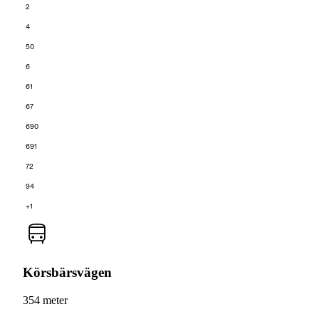
2
4
50
6
61
67
690
691
72
94
+1
Körsbärsvägen
354 meter