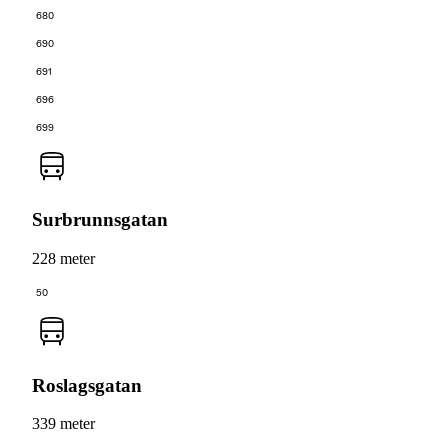
680
690
691
696
699
Surbrunnsgatan
228 meter
50
Roslagsgatan
339 meter