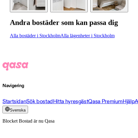
Andra bostäder som kan passa dig
Alla bostäder i Stockholm
Alla lägenheter i Stockholm
Navigering
Startsidan
Sök bostad
Hitta hyresgäst
Qasa Premium
Hjälp
A
Svenska
Blocket Bostad är nu Qasa