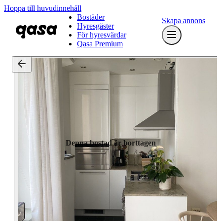
Hoppa till huvudinnehåll
Bostäder
Skapa annons
Hyresgäster
För hyresvärdar
Qasa Premium
Denna bostad är borttagen