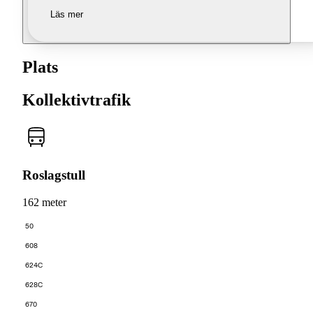
Läs mer
Plats
Kollektivtrafik
Roslagstull
162 meter
50
608
624C
628C
670