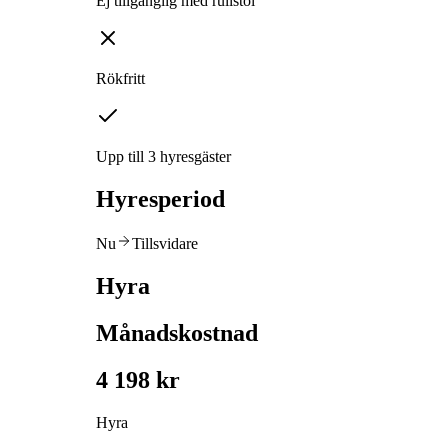
Ej tillgänglig med rullstol
Rökfritt
Upp till 3 hyresgäster
Hyresperiod
Nu
Tillsvidare
Hyra
Månadskostnad
4 198 kr
Hyra