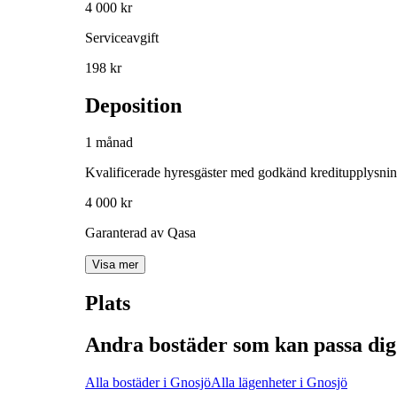
4 000 kr
Serviceavgift
198 kr
Deposition
1 månad
Kvalificerade hyresgäster med godkänd kreditupplysni
4 000 kr
Garanterad av Qasa
Visa mer
Plats
Andra bostäder som kan passa dig
Alla bostäder i Gnosjö
Alla lägenheter i Gnosjö