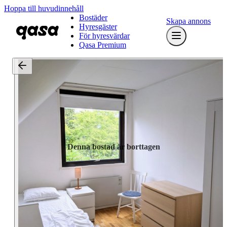
Hoppa till huvudinnehåll
Bostäder
Skapa annons
Hyresgäster
För hyresvärdar
Qasa Premium
Denna bostad är borttagen