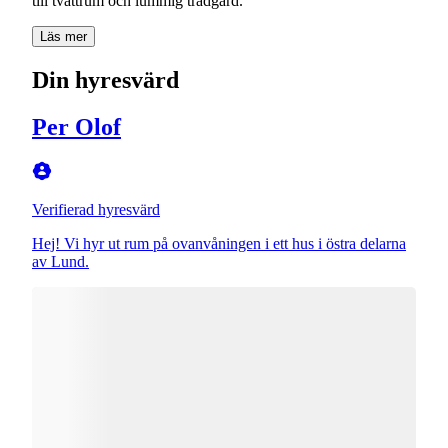
till tvättrum och lummig trädgård.
Läs mer
Din hyresvärd
Per Olof
Verifierad hyresvärd
Hej! Vi hyr ut rum på ovanvåningen i ett hus i östra delarna
av Lund.