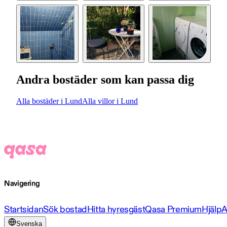
Andra bostäder som kan passa dig
Alla bostäder i Lund
Alla villor i Lund
Navigering
Startsidan
Sök bostad
Hitta hyresgäst
Qasa Premium
Hjälp
A
Svenska