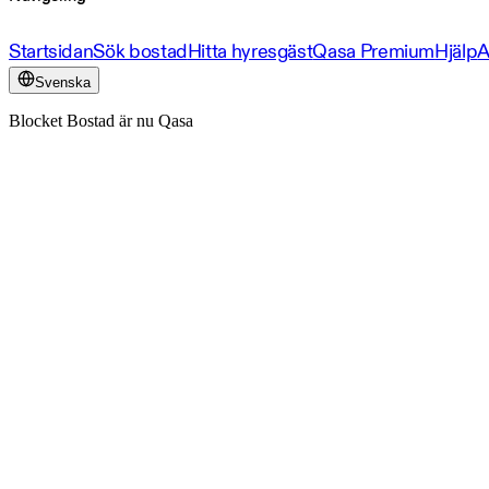
Startsidan
Sök bostad
Hitta hyresgäst
Qasa Premium
Hjälp
A
Svenska
Blocket Bostad är nu Qasa