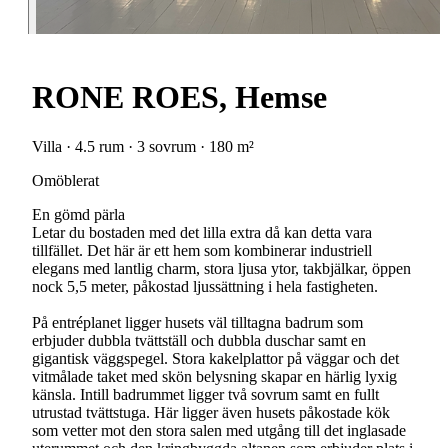
RONE ROES, Hemse
Villa · 4.5 rum · 3 sovrum · 180 m²
Omöblerat
En gömd pärla
Letar du bostaden med det lilla extra då kan detta vara
tillfället. Det här är ett hem som kombinerar industriell
elegans med lantlig charm, stora ljusa ytor, takbjälkar, öppen
nock 5,5 meter, påkostad ljussättning i hela fastigheten.
På entréplanet ligger husets väl tilltagna badrum som
erbjuder dubbla tvättställ och dubbla duschar samt en
gigantisk väggspegel. Stora kakelplattor på väggar och det
vitmålade taket med skön belysning skapar en härlig lyxig
känsla. Intill badrummet ligger två sovrum samt en fullt
utrustad tvättstuga. Här ligger även husets påkostade kök
som vetter mot den stora salen med utgång till det inglasade