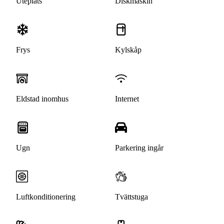
Uteplats
Diskmaskin
Frys
Kylskåp
Eldstad inomhus
Internet
Ugn
Parkering ingår
Luftkonditionering
Tvättstuga