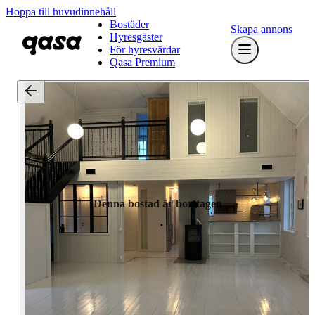
Hoppa till huvudinnehåll
Bostäder
Skapa annons
Hyresgäster
För hyresvärdar
Qasa Premium
Denna bostad är borttagen