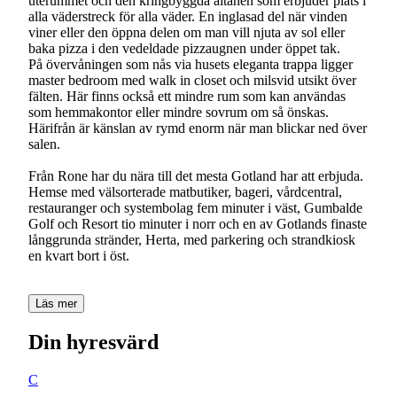
uterummet och den kringbyggda altanen som erbjuder plats i
alla väderstreck för alla väder. En inglasad del när vinden
viner eller den öppna delen om man vill njuta av sol eller
baka pizza i den vedeldade pizzaugnen under öppet tak.
På övervåningen som nås via husets eleganta trappa ligger
master bedroom med walk in closet och milsvid utsikt över
fälten. Här finns också ett mindre rum som kan användas
som hemmakontor eller mindre sovrum om så önskas.
Härifrån är känslan av rymd enorm när man blickar ned över
salen.
Från Rone har du nära till det mesta Gotland har att erbjuda.
Hemse med välsorterade matbutiker, bageri, vårdcentral,
restauranger och systembolag fem minuter i väst, Gumbalde
Golf och Resort tio minuter i norr och en av Gotlands finaste
långgrunda stränder, Herta, med parkering och strandkiosk
en kvart bort i öst.
Läs mer
Din hyresvärd
C