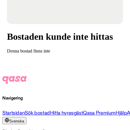
Bostaden kunde inte hittas
Denna bostad finns inte
Navigering
Startsidan
Sök bostad
Hitta hyresgäst
Qasa Premium
Hjälp
A
Svenska