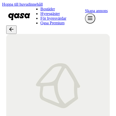
Hoppa till huvudinnehåll
Bostäder
Skapa annons
Hyresgäster
För hyresvärdar
Qasa Premium