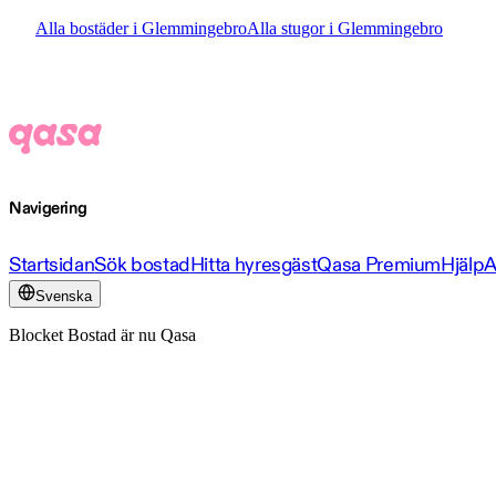
Alla bostäder i Glemmingebro
Alla stugor i Glemmingebro
Navigering
Startsidan
Sök bostad
Hitta hyresgäst
Qasa Premium
Hjälp
A
Svenska
Blocket Bostad är nu Qasa