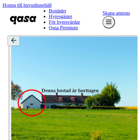
Hoppa till huvudinnehåll
Bostäder
Skapa annons
Hyresgäster
För hyresvärdar
Qasa Premium
Denna bostad är borttagen