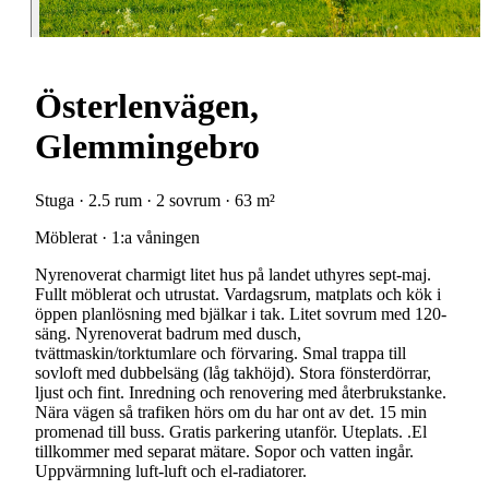
Österlenvägen,
Glemmingebro
Stuga · 2.5 rum · 2 sovrum · 63 m²
Möblerat · 1:a våningen
Nyrenoverat charmigt litet hus på landet uthyres sept-maj.
Fullt möblerat och utrustat. Vardagsrum, matplats och kök i
öppen planlösning med bjälkar i tak. Litet sovrum med 120-
säng. Nyrenoverat badrum med dusch,
tvättmaskin/torktumlare och förvaring. Smal trappa till
sovloft med dubbelsäng (låg takhöjd). Stora fönsterdörrar,
ljust och fint. Inredning och renovering med återbrukstanke.
Nära vägen så trafiken hörs om du har ont av det. 15 min
promenad till buss. Gratis parkering utanför. Uteplats. .El
tillkommer med separat mätare. Sopor och vatten ingår.
Uppvärmning luft-luft och el-radiatorer.