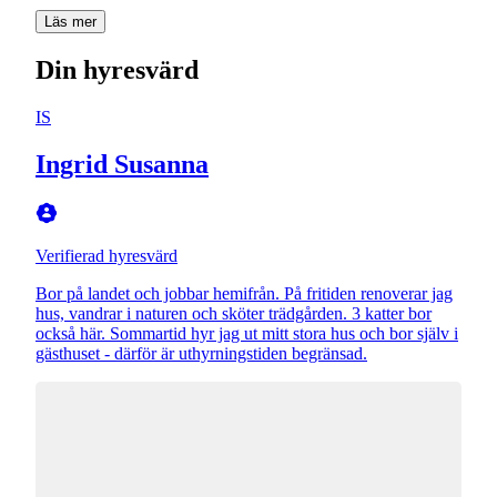
Läs mer
Din hyresvärd
IS
Ingrid Susanna
Verifierad hyresvärd
Bor på landet och jobbar hemifrån. På fritiden renoverar jag
hus, vandrar i naturen och sköter trädgården. 3 katter bor
också här. Sommartid hyr jag ut mitt stora hus och bor själv i
gästhuset - därför är uthyrningstiden begränsad.